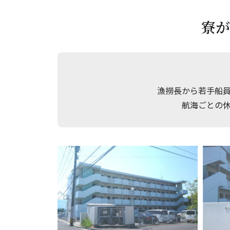
寮が
漁撈長から若手船
航海ごとの