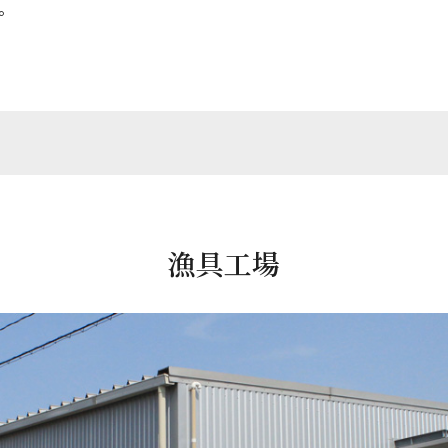
。
漁具工場