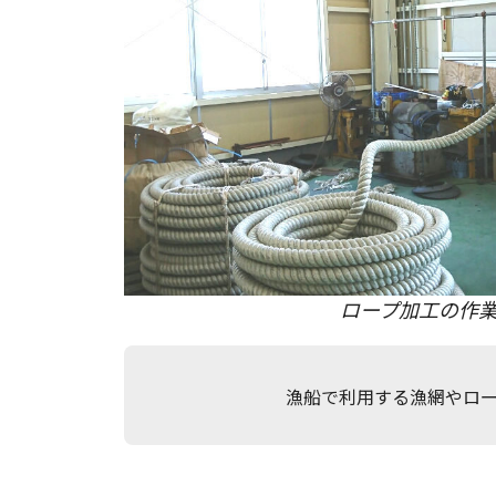
ロープ加工の作
漁船で利用する漁網やロ