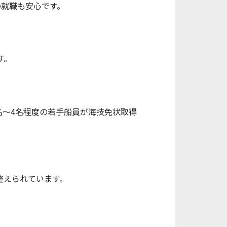
の就職も安心です。
す。
名～4名程度の若手船員が海技免状取得
整えられています。